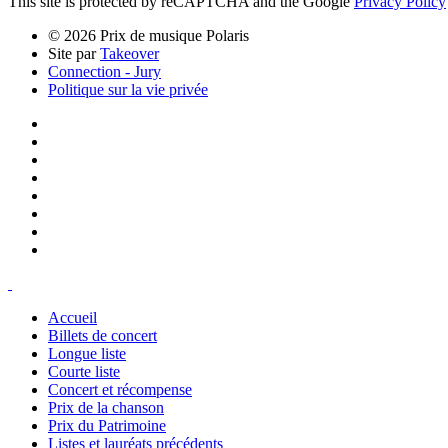
This site is protected by reCAPTCHA and the Google
Privacy Policy
© 2026 Prix de musique Polaris
Site par
Takeover
Connection - Jury
Politique sur la vie privée
Accueil
Billets de concert
Longue liste
Courte liste
Concert et récompense
Prix de la chanson
Prix du Patrimoine
Listes et lauréats précédents