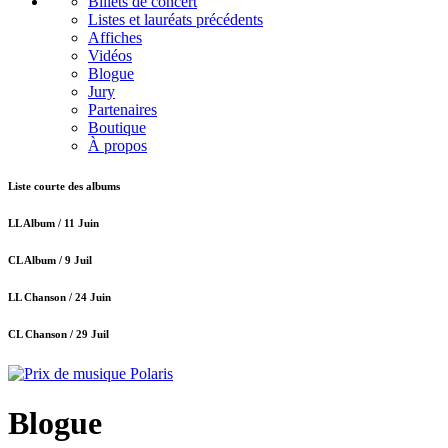
Billets de concert
Listes et lauréats précédents
Affiches
Vidéos
Blogue
Jury
Partenaires
Boutique
À propos
Liste courte des albums
LL Album /
11 Juin
CL Album /
9 Juil
LL Chanson /
24 Juin
CL Chanson /
29 Juil
Blogue