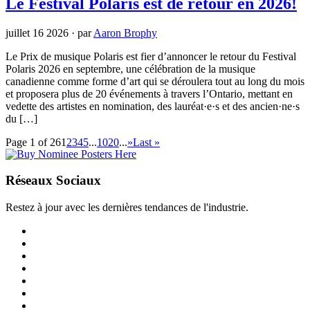
Le Festival Polaris est de retour en 2026!
juillet 16 2026
·
par
Aaron Brophy
Le Prix de musique Polaris est fier d’annoncer le retour du Festival
Polaris 2026 en septembre, une célébration de la musique
canadienne comme forme d’art qui se déroulera tout au long du mois
et proposera plus de 20 événements à travers l’Ontario, mettant en
vedette des artistes en nomination, des lauréat·e·s et des ancien·ne·s
du […]
Page 1 of 26
1
2
3
4
5
...
10
20
...
»
Last »
Réseaux Sociaux
Restez à jour avec les dernières tendances de l'industrie.