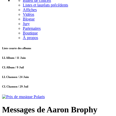
Billets de concert
Listes et lauréats précédents
Affiches
Vidéos
Blogue
Jury
Partenaires
Boutique
À propos
Liste courte des albums
LL Album /
11 Juin
CL Album /
9 Juil
LL Chanson /
24 Juin
CL Chanson /
29 Juil
Messages de Aaron Brophy